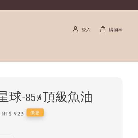
登入
購物車
星球-85%頂級魚油
Regular
優惠
NT$ 923
price