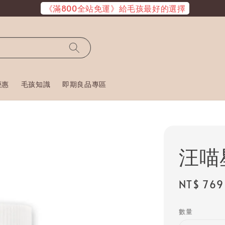
《滿800全站免運》給毛孩最好的選擇
優惠
毛孩知識
即期良品專區
汪喵
Sale
NT$ 769
price
數量